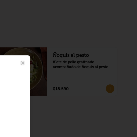
Ñoquis al pesto
filete de pollo gratinado 
acompañado de ñoquis al pesto
Close
$18.590