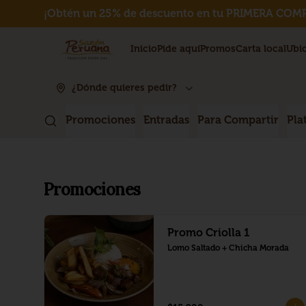
¡Obtén un 25% de descuento en tu PRIMERA COMP
Inicio
Pide aquí
Promos
Carta local
Ubi
¿Dónde quieres pedir?
Promociones
Entradas
Para Compartir
Pla
Promociones
Promo Criolla 1
Lomo Saltado + Chicha Morada