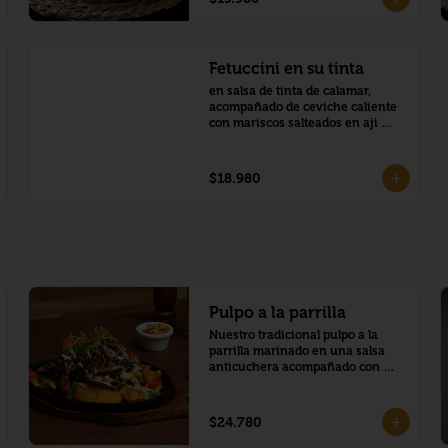
Fetuccini en su tinta
en salsa de tinta de calamar, 
acompañado de ceviche caliente 
con mariscos salteados en aji 
amarillo
$18.980
Pulpo a la parrilla
Nuestro tradicional pulpo a la 
parrilla marinado en una salsa 
anticuchera acompañado con 
papas doradas y verduras con 
salsa de aceituna
$24.780