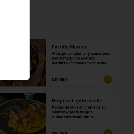
Parrilla Marina
Atún, pulpo, calamar y camarones 
todo bañado con aderezo 
parrillero acompañado de papas 
doradas.
$19.680
Ñoquis al ajillo criollo
Ñoquis de yuca en crema de ají 
amarillo y pasta de ajos 
camarones ecuatorianos, 
langostinos,
$18.380