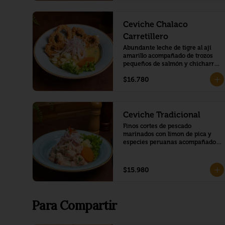
Ceviche Chalaco
Carretillero
Abundante leche de tigre al ají 
amarillo acompañado de trozos 
pequeños de salmón y chicharrón 
de calamar.
$16.780
Ceviche Tradicional
Finos cortes de pescado 
marinados con limon de pica y 
especies peruanas acompañado 
de camote glaseado y choclo 
peruano
$15.980
Para Compartir