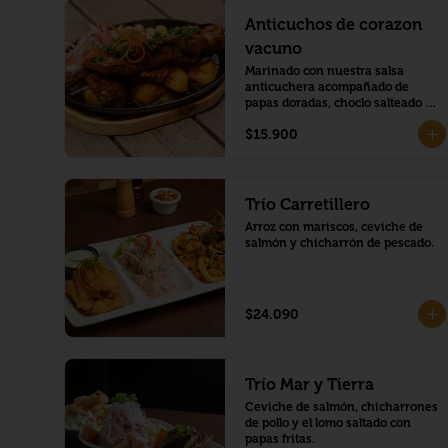
Anticuchos de corazon
vacuno
Marinado con nuestra salsa 
anticuchera acompañado de 
papas doradas, choclo salteado y 
sarsa criolla
$15.900
Trío Carretillero
Arroz con mariscos, ceviche de 
salmón y chicharrón de pescado.
$24.090
Trío Mar y Tierra
Ceviche de salmón, chicharrones 
de pollo y el lomo saltado con 
papas fritas.