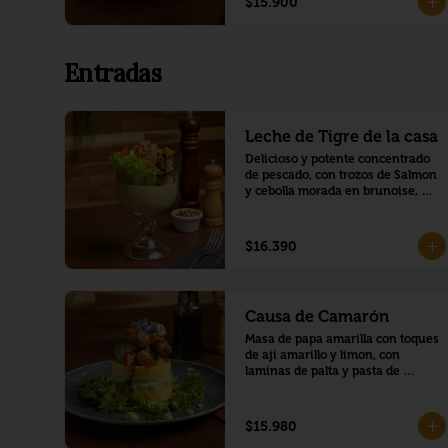
$15.900
Entradas
Leche de Tigre de la casa
Delicioso y potente concentrado 
de pescado, con trozos de Salmon 
y cebolla morada en brunoise, 
envuelto en una deliciosa crema 
de palta, y montado con mariscos 
crocantes, trozo de camote y 
$16.390
choclo peruano.
Causa de Camarón
Masa de papa amarilla con toques 
de aji amarillo y limon, con 
laminas de palta y pasta de 
camaron mayo, montado con una 
corona de palta y camarones 
crocante, bañado en salsa de 
$15.980
maracuya con chía