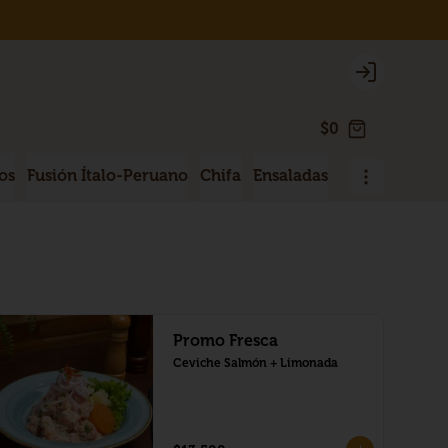
Login
$0
os
Fusión Ítalo-Peruano
Chifa
Ensaladas
Sopas
Menú 
Promo Fresca
Ceviche Salmón + Limonada