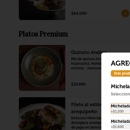
$24.090
Platos Premium
Quinoto Andino
Mix de quinoa envuelto en crema 
AGRE
huancaína, montado con filete de 
corvina  , mariscos salteados  al 
ajillo (locos ,camaron, pulpo )
Este prod
$19.890
Michel
Seleccion
Filete al estilo
Michelada
arequipeño
+
$1.200
Delicioso filete bañado en salsa 
Michelad
demiglace acompañado de pastel 
+
$1.600
de papa en láminas a los 4 quesos 