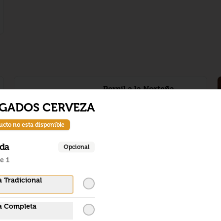
Pernil a la Norteña
laminas de pernil ahumado 
GADOS CERVEZA
,finamente seleccionado de la 
region de los lagos , montado en 
pure de camote,con salsa a la 
ucto no esta disponible
nafranja y tomate cherry 
confitado
$22.890
ada
Opcional
e 1
 Tradicional
a Completa