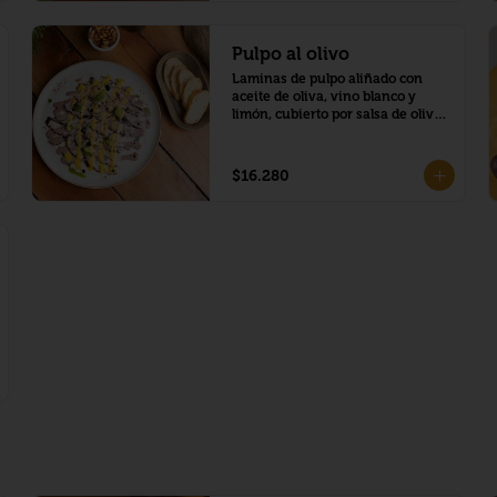
Pulpo al olivo
Laminas de pulpo aliñado con 
aceite de oliva, vino blanco y 
limón, cubierto por salsa de olivo 
y mayonesa acevichada al ají 
amarillo, trozos de palta y toques 
de aceite de cilantro
$16.280