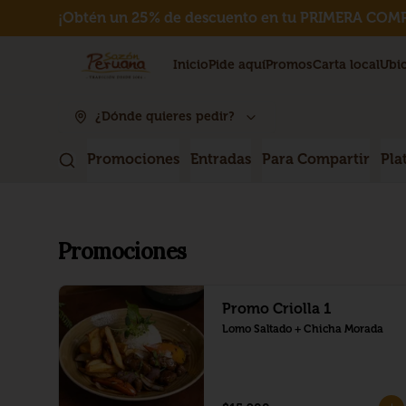
¡Obtén un 25% de descuento en tu PRIMERA COMP
Inicio
Pide aquí
Promos
Carta local
Ubi
¿Dónde quieres pedir?
Promociones
Entradas
Para Compartir
Pla
Promociones
Promo Criolla 1
Lomo Saltado + Chicha Morada