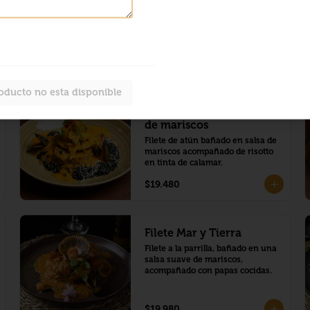
oducto no esta disponible
Atún Montado con salsa
de mariscos
Filete de atún bañado en salsa de 
mariscos acompañado de risotto 
en tinta de calamar.
$19.480
Filete Mar y Tierra
Filete a la parrilla, bañado en una 
salsa suave de mariscos, 
acompañado con papas cocidas.
$19.980