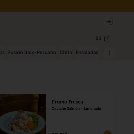
Login
$0
os
Fusión Ítalo-Peruano
Chifa
Ensaladas
Sopas
Menú 
Promo Fresca
Ceviche Salmón + Limonada