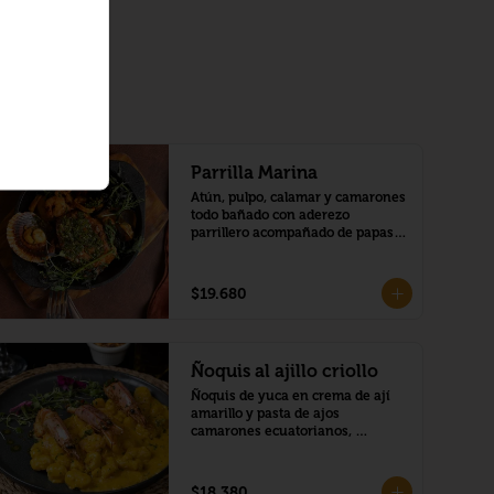
Parrilla Marina
Atún, pulpo, calamar y camarones 
todo bañado con aderezo 
parrillero acompañado de papas 
doradas.
$19.680
Ñoquis al ajillo criollo
Ñoquis de yuca en crema de ají 
amarillo y pasta de ajos 
camarones ecuatorianos, 
langostinos,
$18.380