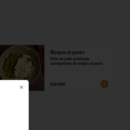
Ñoquis al pesto
filete de pollo gratinado 
acompañado de ñoquis al pesto
$18.590
Close