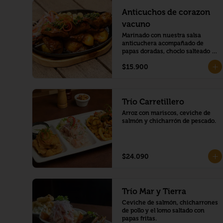
Anticuchos de corazon
vacuno
Marinado con nuestra salsa 
anticuchera acompañado de 
papas doradas, choclo salteado y 
sarsa criolla
$15.900
Trío Carretillero
Arroz con mariscos, ceviche de 
salmón y chicharrón de pescado.
$24.090
Trío Mar y Tierra
Ceviche de salmón, chicharrones 
de pollo y el lomo saltado con 
papas fritas.