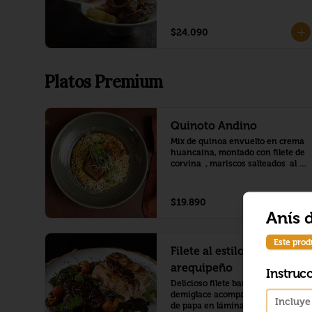
$24.090
Platos Premium
Quinoto Andino
Mix de quinoa envuelto en crema 
huancaína, montado con filete de 
corvina  , mariscos salteados  al 
ajillo (locos ,camaron, pulpo )
$19.890
Anís 
Este prod
Filete al estilo
arequipeño
Instruc
Delicioso filete bañado en salsa 
demiglace acompañado de pastel 
de papa en láminas a los 4 quesos 