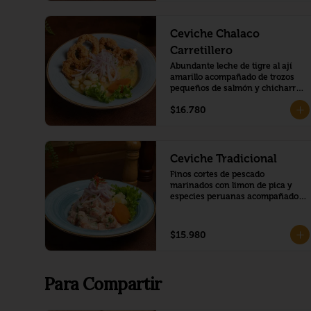
Ceviche Chalaco
Carretillero
Abundante leche de tigre al ají 
amarillo acompañado de trozos 
pequeños de salmón y chicharrón 
de calamar.
$16.780
Ceviche Tradicional
Finos cortes de pescado 
marinados con limon de pica y 
especies peruanas acompañado 
de camote glaseado y choclo 
peruano
$15.980
Para Compartir