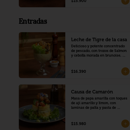
$15.900
Entradas
Leche de Tigre de la casa
Delicioso y potente concentrado 
de pescado, con trozos de Salmon 
y cebolla morada en brunoise, 
envuelto en una deliciosa crema 
de palta, y montado con mariscos 
crocantes, trozo de camote y 
$16.390
choclo peruano.
Causa de Camarón
Masa de papa amarilla con toques 
de aji amarillo y limon, con 
laminas de palta y pasta de 
camaron mayo, montado con una 
corona de palta y camarones 
crocante, bañado en salsa de 
$15.980
maracuya con chía