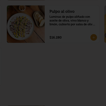
Pulpo al olivo
Laminas de pulpo aliñado con 
aceite de oliva, vino blanco y 
limón, cubierto por salsa de olivo 
y mayonesa acevichada al ají 
amarillo, trozos de palta y toques 
de aceite de cilantro
$16.280