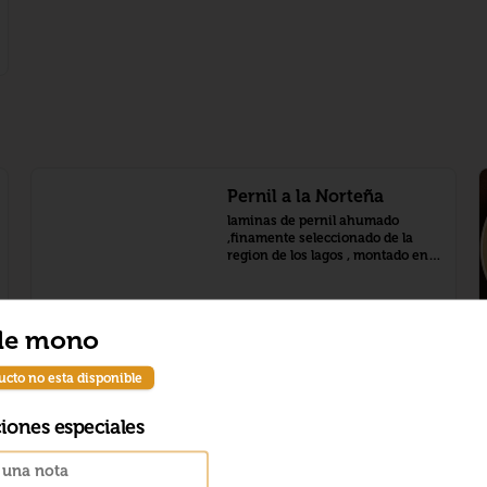
Pernil a la Norteña
laminas de pernil ahumado 
,finamente seleccionado de la 
region de los lagos , montado en 
pure de camote,con salsa a la 
nafranja y tomate cherry 
confitado
$22.890
de mono
ucto no esta disponible
ciones especiales