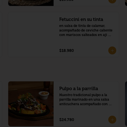
Fetuccini en su tinta
en salsa de tinta de calamar, 
acompañado de ceviche caliente 
con mariscos salteados en aji 
amarillo
$18.980
Pulpo a la parrilla
Nuestro tradicional pulpo a la 
parrilla marinado en una salsa 
anticuchera acompañado con 
papas doradas y verduras con 
salsa de aceituna
$24.780