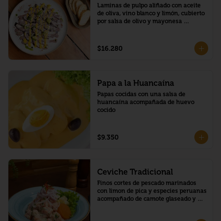
Laminas de pulpo aliñado con aceite 
de oliva, vino blanco y limón, cubierto 
por salsa de olivo y mayonesa 
acevichada al ají amarillo, trozos de 
palta y toques de aceite de cilantro
$16.280
Papa a la Huancaína
Papas cocidas con una salsa de 
huancaína acompañada de huevo 
cocido
$9.350
Ceviche Tradicional
Finos cortes de pescado marinados 
con limon de pica y especies peruanas 
acompañado de camote glaseado y 
choclo peruano