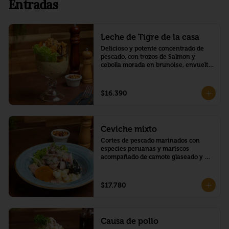
Entradas
Leche de Tigre de la casa
Delicioso y potente concentrado de 
pescado, con trozos de Salmon y 
cebolla morada en brunoise, envuelto 
en una deliciosa crema de palta, y 
montado con mariscos crocantes, 
trozo de camote y choclo peruano.
$16.390
Ceviche mixto
Cortes de pescado marinados con 
especies peruanas y mariscos 
acompañado de camote glaseado y 
choclo peruano.
$17.780
Causa de pollo