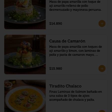
Masa de papa amarilla con toque de 
aji amarillo relleno de pollo 
desmenuzado y mayonesa peruana.
$14.890
Causa de Camarón
Masa de papa amarilla con toques de 
aji amarillo y limon, con laminas de 
palta y pasta de camaron mayo, 
montado con una corona de palta y 
camarones crocante, bañado en salsa 
de maracuya con chía
$15.980
Tiradito Chalaco
Finas Laminas de Salmon bañado en 
una salsa de 3 tipos de ajíes 
acompañado de chalaca y palta.