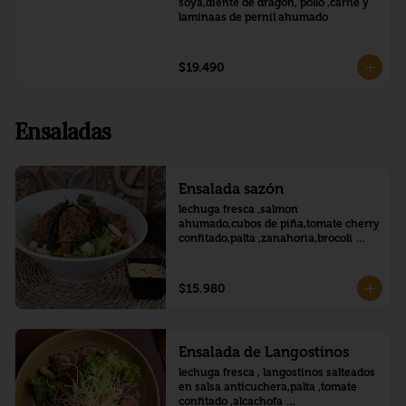
soya,diente de dragon, pollo ,carne y 
laminaas de pernil ahumado
$19.490
Ensaladas
Ensalada sazón
lechuga fresca ,salmon 
ahumado,cubos de piña,tomate cherry 
confitado,palta ,zanahoria,brocoli 
,palmitos,salsa honey mustard
$15.980
Ensalada de Langostinos
lechuga fresca , langostinos salteados 
en salsa anticuchera,palta ,tomate 
confitado ,alcachofa 