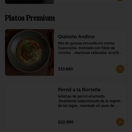
Platos Premium
Quinoto Andino
Mix de quinoa envuelto en crema 
huancaína, montado con filete de 
corvina  , mariscos salteados  al ajillo 
(locos ,camaron, pulpo )
$19.890
Pernil a la Norteña
laminas de pernil ahumado 
,finamente seleccionado de la region 
de los lagos , montado en pure de 
camote,con salsa a la nafranja y 
tomate cherry confitado
$22.890