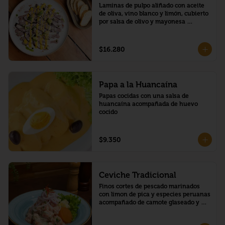
Laminas de pulpo aliñado con aceite 
de oliva, vino blanco y limón, cubierto 
por salsa de olivo y mayonesa 
acevichada al ají amarillo, trozos de 
palta y toques de aceite de cilantro
$16.280
Papa a la Huancaína
Papas cocidas con una salsa de 
huancaína acompañada de huevo 
cocido
$9.350
Ceviche Tradicional
Finos cortes de pescado marinados 
con limon de pica y especies peruanas 
acompañado de camote glaseado y 
choclo peruano