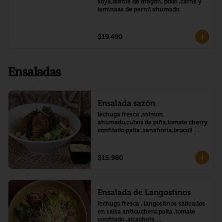
soya,diente de dragon, pollo ,carne y 
laminaas de pernil ahumado
$19.490
Ensaladas
Ensalada sazón
lechuga fresca ,salmon 
ahumado,cubos de piña,tomate cherry 
confitado,palta ,zanahoria,brocoli 
,palmitos,salsa honey mustard
$15.980
Ensalada de Langostinos
lechuga fresca , langostinos salteados 
en salsa anticuchera,palta ,tomate 
confitado ,alcachofa 