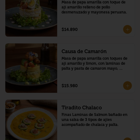
Masa de papa amarilla con toque de 
aji amarillo relleno de pollo 
desmenuzado y mayonesa peruana.
$14.890
Causa de Camarón
Masa de papa amarilla con toques de 
aji amarillo y limon, con laminas de 
palta y pasta de camaron mayo, 
montado con una corona de palta y 
camarones crocante, bañado en salsa 
de maracuya con chía
$15.980
Tiradito Chalaco
Finas Laminas de Salmon bañado en 
una salsa de 3 tipos de ajíes 
acompañado de chalaca y palta.