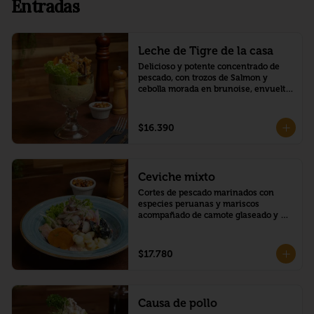
Entradas
Leche de Tigre de la casa
Delicioso y potente concentrado de 
pescado, con trozos de Salmon y 
cebolla morada en brunoise, envuelto 
en una deliciosa crema de palta, y 
montado con mariscos crocantes, 
trozo de camote y choclo peruano.
$16.390
Ceviche mixto
Cortes de pescado marinados con 
especies peruanas y mariscos 
acompañado de camote glaseado y 
choclo peruano.
$17.780
Causa de pollo