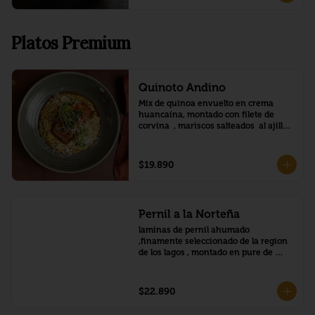
Platos Premium
Quinoto Andino
Mix de quinoa envuelto en crema 
huancaína, montado con filete de 
corvina  , mariscos salteados  al ajillo 
(locos ,camaron, pulpo )
$19.890
Pernil a la Norteña
laminas de pernil ahumado 
,finamente seleccionado de la region 
de los lagos , montado en pure de 
camote,con salsa a la nafranja y 
tomate cherry confitado
$22.890