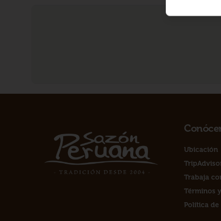
Conóce
Ubicación
TripAdviso
Trabaja co
Términos y
Política de