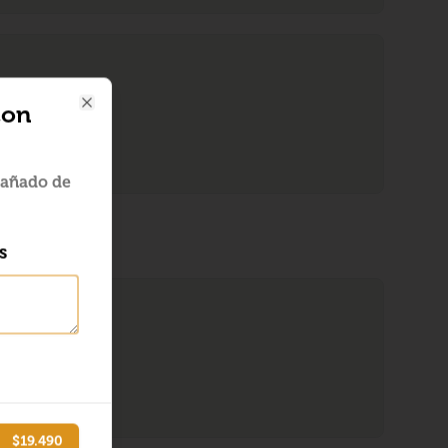
con
Close
pañado de
s
$19.490