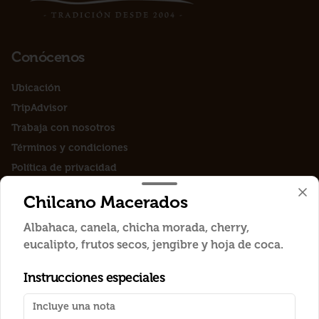
Conócenos
Ubicación
TripAdvisor
Trabaja con nosotros
Términos y condiciones
Política de privacidad
Redes sociales
Chilcano Macerados
Albahaca, canela, chicha morada, cherry,
Instagram
eucalipto, frutos secos, jengibre y hoja de coca.
Facebook
Instrucciones especiales
Mi cuenta
Pedir