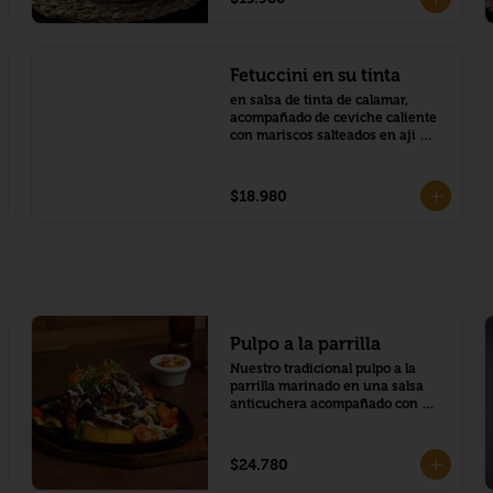
Fetuccini en su tinta
en salsa de tinta de calamar, 
acompañado de ceviche caliente 
con mariscos salteados en aji 
amarillo
$18.980
Pulpo a la parrilla
Nuestro tradicional pulpo a la 
parrilla marinado en una salsa 
anticuchera acompañado con 
papas doradas y verduras con 
salsa de aceituna
$24.780