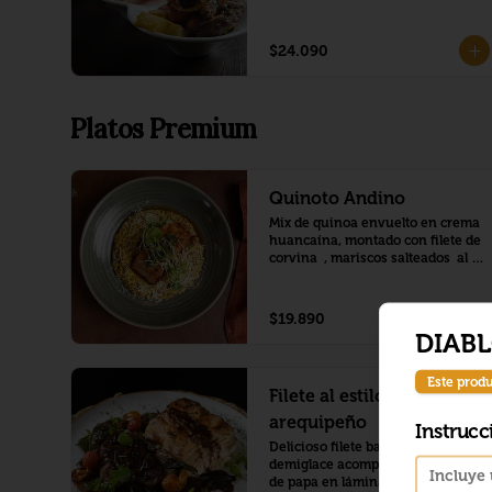
$24.090
Platos Premium
Quinoto Andino
Mix de quinoa envuelto en crema 
huancaína, montado con filete de 
corvina  , mariscos salteados  al 
ajillo (locos ,camaron, pulpo )
$19.890
DIAB
Este produ
Filete al estilo
arequipeño
Instrucc
Delicioso filete bañado en salsa 
demiglace acompañado de pastel 
de papa en láminas a los 4 quesos 