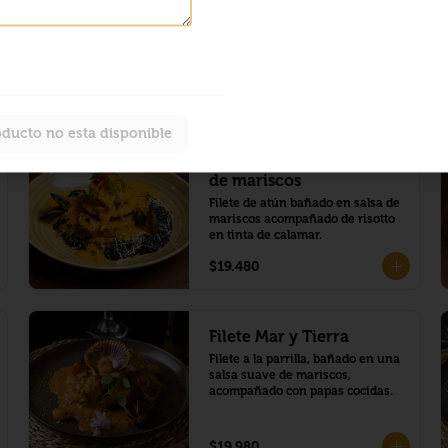
oducto no esta disponible
Atún Montado con salsa
de mariscos
Filete de atún bañado en salsa de 
mariscos acompañado de risotto 
en tinta de calamar.
$19.480
Filete Mar y Tierra
Filete a la parrilla, bañado en una 
salsa suave de mariscos, 
acompañado con papas cocidas.
$19.980