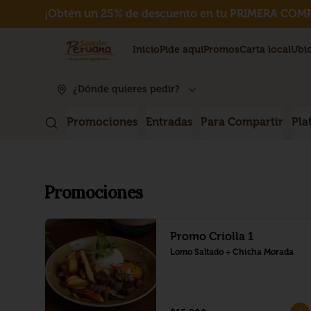
¡Obtén un 25% de descuento en tu PRIMERA COMP
Inicio
Pide aquí
Promos
Carta local
Ubi
¿Dónde quieres pedir?
Promociones
Entradas
Para Compartir
Pla
Promociones
Promo Criolla 1
Lomo Saltado + Chicha Morada