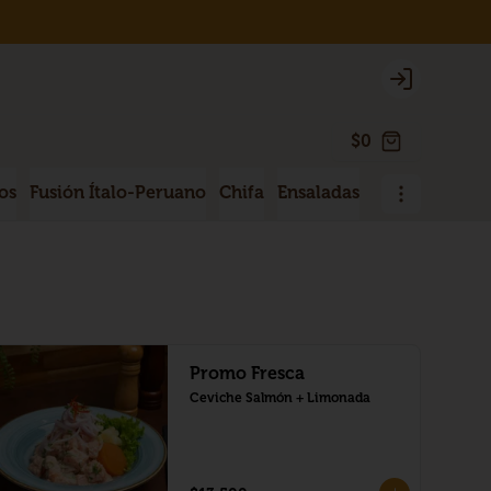
Login
$0
os
Fusión Ítalo-Peruano
Chifa
Ensaladas
Sopas
Menú 
Promo Fresca
Ceviche Salmón + Limonada