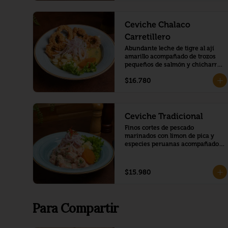
Ceviche Chalaco
Carretillero
Abundante leche de tigre al ají 
amarillo acompañado de trozos 
pequeños de salmón y chicharrón 
de calamar.
$16.780
Ceviche Tradicional
Finos cortes de pescado 
marinados con limon de pica y 
especies peruanas acompañado 
de camote glaseado y choclo 
peruano
$15.980
Para Compartir