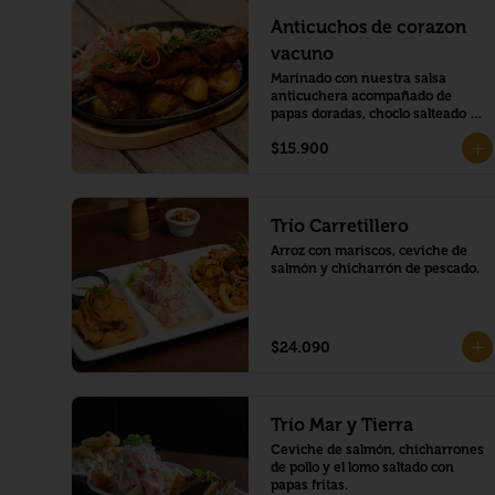
Anticuchos de corazon
vacuno
Marinado con nuestra salsa 
anticuchera acompañado de 
papas doradas, choclo salteado y 
sarsa criolla
$15.900
Trío Carretillero
Arroz con mariscos, ceviche de 
salmón y chicharrón de pescado.
$24.090
Trío Mar y Tierra
Ceviche de salmón, chicharrones 
de pollo y el lomo saltado con 
papas fritas.