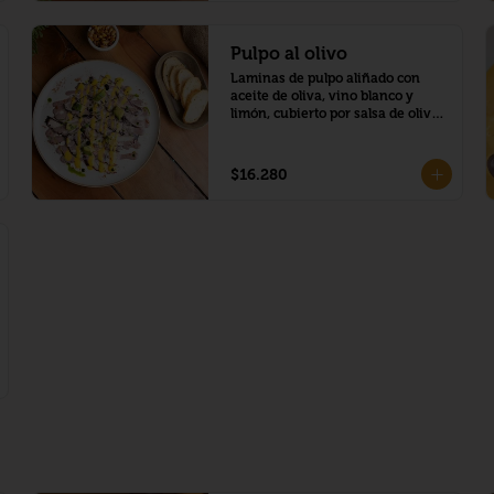
Pulpo al olivo
Laminas de pulpo aliñado con 
aceite de oliva, vino blanco y 
limón, cubierto por salsa de olivo 
y mayonesa acevichada al ají 
amarillo, trozos de palta y toques 
de aceite de cilantro
$16.280