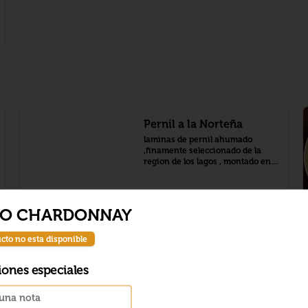
Pernil a la Norteña
laminas de pernil ahumado 
,finamente seleccionado de la 
region de los lagos , montado en 
pure de camote,con salsa a la 
nafranja y tomate cherry 
confitado
$22.890
LO CHARDONNAY
cto no esta disponible
iones especiales