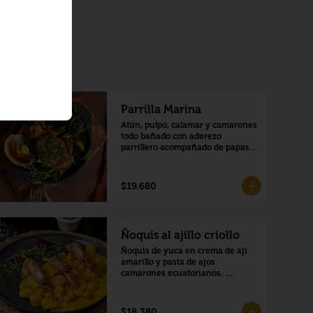
Parrilla Marina
Atún, pulpo, calamar y camarones 
todo bañado con aderezo 
parrillero acompañado de papas 
doradas.
$19.680
Ñoquis al ajillo criollo
Ñoquis de yuca en crema de ají 
amarillo y pasta de ajos 
camarones ecuatorianos, 
langostinos,
$18.380