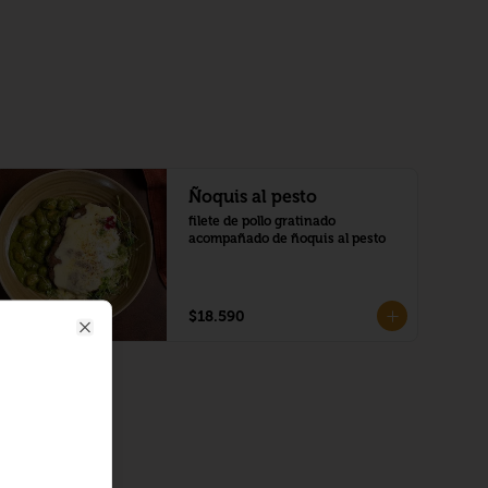
Ñoquis al pesto
filete de pollo gratinado 
acompañado de ñoquis al pesto
$18.590
Close