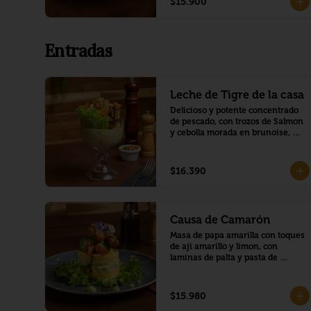
$15.900
Entradas
Leche de Tigre de la casa
Delicioso y potente concentrado 
de pescado, con trozos de Salmon 
y cebolla morada en brunoise, 
envuelto en una deliciosa crema 
de palta, y montado con mariscos 
crocantes, trozo de camote y 
$16.390
choclo peruano.
Causa de Camarón
Masa de papa amarilla con toques 
de aji amarillo y limon, con 
laminas de palta y pasta de 
camaron mayo, montado con una 
corona de palta y camarones 
crocante, bañado en salsa de 
$15.980
maracuya con chía